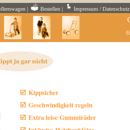
flernwagen
|
Bestellen
|
Impressum / Datenschutz
Kippsicher
Geschwindigkeit regeln
Extra leise Gummiräder
Inklusive Holzbauklötze