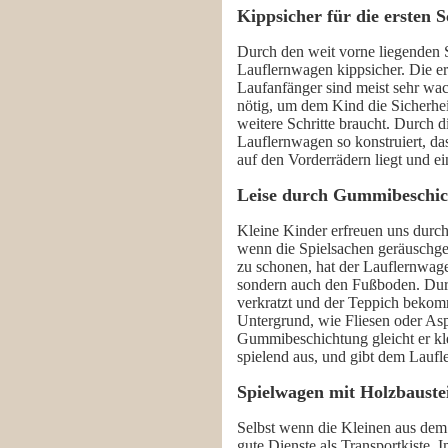
Kippsicher für die ersten S
Durch den weit vorne liegenden 
Lauflernwagen kippsicher. Die ers
Laufanfänger sind meist sehr wack
nötig, um dem Kind die Sicherheit
weitere Schritte braucht. Durch di
Lauflernwagen so konstruiert, d
auf den Vorderrädern liegt und e
Leise durch Gummibeschi
Kleine Kinder erfreuen uns durch
wenn die Spielsachen geräuschg
zu schonen, hat der Lauflernwag
sondern auch den Fußboden. Dur
verkratzt und der Teppich bekom
Untergrund, wie Fliesen oder Asp
Gummibeschichtung gleicht er kl
spielend aus, und gibt dem Laufl
Spielwagen mit Holzbauste
Selbst wenn die Kleinen aus dem 
gute Dienste als Transportkiste.