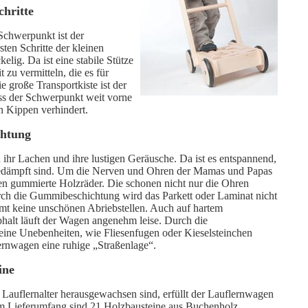
chritte
Schwerpunkt ist der
ten Schritte der kleinen
elig. Da ist eine stabile Stütze
 zu vermitteln, die es für
e große Transportkiste ist der
ass der Schwerpunkt weit vorne
in Kippen verhindert.
chtung
 ihr Lachen und ihre lustigen Geräusche. Da ist es entspannend,
edämpft sind. Um die Nerven und Ohren der Mamas und Papas
en gummierte Holzräder. Die schonen nicht nur die Ohren
ch die Gummibeschichtung wird das Parkett oder Laminat nicht
mt keine unschönen Abriebstellen. Auch auf hartem
halt läuft der Wagen angenehm leise. Durch die
eine Unebenheiten, wie Fliesenfugen oder Kieselsteinchen
ernwagen eine ruhige „Straßenlage“.
ine
Lauflernalter herausgewachsen sind, erfüllt der Lauflernwagen
 Im Lieferumfang sind 21 Holzbausteine aus Buchenholz