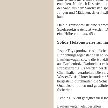
enthalten. Natürlich lässt sich mi
der Sand aus dem Sandkasten spaz
Jungen und Mädchen, da er flexib
kann.
Da die Transportkiste eine Abmes
Spielzeugkiste genutzt werden. D
eine Höhe von max. 45 cm.
Solide Holzbauweise für l
Jasper Toys produziert sämtliche
Einrichtungsgegenstände in soli
Lauflernwagen sowie die Holzklö
aus Buchenholz. Dadurch ist er b
strapazierfähig. Es werden bei de
Chemikalien verarbeitet. Die ve
Wasser-Basis. Unter besonderer 
hergestellt, durchlaufen die Sch
Qualitätskontrollen und gewährle
Sicherheit.
Achtung! Nicht geeignet für Kin
Laufernwagen jetzt bestellen